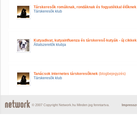
Társkeresők romáknak, rondáknak és fogyatékkal élőknek
Társkeresők klub
Kutyadivat, kutyainfluenza és társkereső kutyák - új cikke
Állatszeretők klubja
Tanácsok internetes társkeresőknek
(blogbejegyzés)
Társkeresők klub
© 2007 Copyright Network.hu Minden jog fenntartva.
Impress