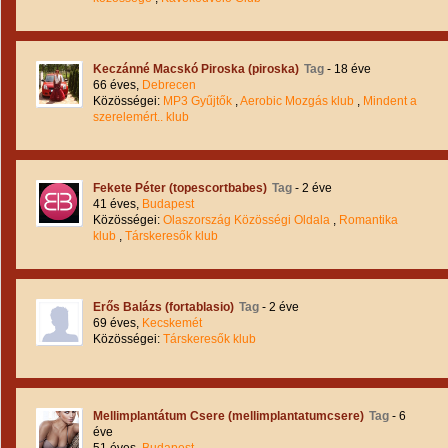
Keczánné Macskó Piroska (piroska)
Tag
- 18 éve
66 éves,
Debrecen
Közösségei:
MP3 Gyűjtők
,
Aerobic Mozgás klub
,
Mindent a
szerelemért.. klub
Fekete Péter (topescortbabes)
Tag
- 2 éve
41 éves,
Budapest
Közösségei:
Olaszország Közösségi Oldala
,
Romantika
klub
,
Társkeresők klub
Erős Balázs (fortablasio)
Tag
- 2 éve
69 éves,
Kecskemét
Közösségei:
Társkeresők klub
Mellimplantátum Csere (mellimplantatumcsere)
Tag
- 6
éve