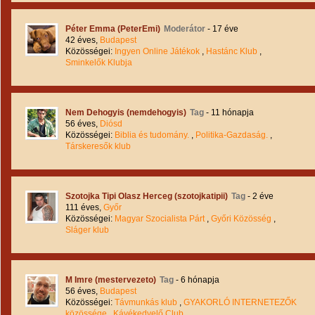
Péter Emma (PeterEmi)
Moderátor
- 17 éve
42 éves,
Budapest
Közösségei:
Ingyen Online Játékok
,
Hastánc Klub
,
Sminkelők Klubja
Nem Dehogyis (nemdehogyis)
Tag
- 11 hónapja
56 éves,
Diósd
Közösségei:
Biblia és tudomány.
,
Politika-Gazdaság.
,
Társkeresők klub
Szotojka Tipi Olasz Herceg (szotojkatipii)
Tag
- 2 éve
111 éves,
Győr
Közösségei:
Magyar Szocialista Párt
,
Győri Közösség
,
Sláger klub
M Imre (mestervezeto)
Tag
- 6 hónapja
56 éves,
Budapest
Közösségei:
Távmunkás klub
,
GYAKORLÓ INTERNETEZŐK
közössége
,
Kávékedvelő Club