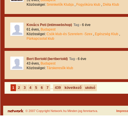
51 éves,
Budapest
Közösségei:
Sminkelők Klubja
,
Fogyókúra klub
,
Diéta Klub
Kovács Peti (intimwebshop)
Tag
- 6 éve
61 éves,
Budapest
Közösségei:
Csók klub-és Szerelem -Szex
,
Egészség Klub
,
Párkapcsolat klub
Bert Bertold (bertbertold)
Tag
- 6 éve
43 éves,
Budapest
Közösségei:
Társkeresők klub
1
2
3
4
5
6
7
...
439
következő
utolsó
© 2007 Copyright Network.hu Minden jog fenntartva.
Impres