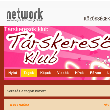
Társkeresők klub
Nyitó
Tagok
Képek
Videók
Hírek
Fórum
L
Keresés a tagok között
4383 találat
Név