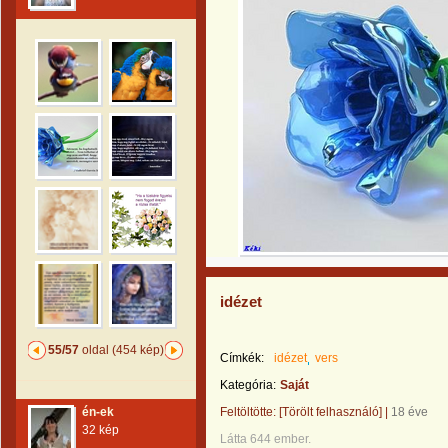
idézet
55/57
oldal (454 kép)
Címkék:
idézet
vers
Kategória:
Saját
én-ek
Feltöltötte:
[Törölt felhasználó]
|
18 éve
32 kép
Látta 644 ember.