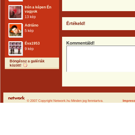
Irén a képen Én
vagyok
13 kép
Értékeld!
Adriáno
5 kép
Kommentáld!
Éva1953
9 kép
Böngéssz a galériák
között!
© 2007 Copyright Network.hu Minden jog fenntartva.
Impres