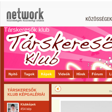
Társkeresők klub
Nyitó
Tagok
Képek
Videók
Hírek
Fórum
L
TÁRSKERESŐK
Di
KLUB KÉPGALÉRIÁI
Klubképek
454 kép