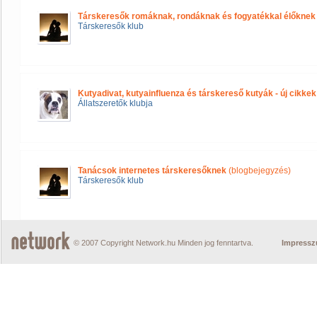
Társkeresők romáknak, rondáknak és fogyatékkal élőknek
Társkeresők klub
Kutyadivat, kutyainfluenza és társkereső kutyák - új cikke
Állatszeretők klubja
Tanácsok internetes társkeresőknek
(blogbejegyzés)
Társkeresők klub
© 2007 Copyright Network.hu Minden jog fenntartva.
Impress