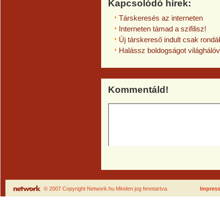
Kapcsolódó hírek:
Társkeresés az interneten
In­ter­ne­ten támad a szifi­lisz!
Új társkereső indult csak rond
Halássz boldogságot világhálóv
Kommentáld!
© 2007 Copyright Network.hu Minden jog fenntartva.
Impres