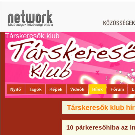
Társkeresők klub
Nyitó
Tagok
Képek
Videók
Hírek
Fórum
L
Társkeresők klub hír
10 párkeresőhiba az i