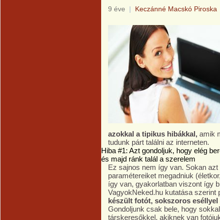
9 éve
|
Keczánné Macskó Piroska
azokkal a tipikus hibákkal,
amik m
tudunk párt találni az interneten.
Hiba #1: Azt gondoljuk, hogy elég be
és majd ránk talál a szerelem
Ez sajnos nem így van. Sokan azt 
paramétereiket megadniuk (életkor, 
így van, gyakorlatban viszont így 
VagyokNeked.hu kutatása szerint 
készült fotót, sokszoros eséllye
Gondoljunk csak bele, hogy sokkal
társkeresőkkel, akiknek van fotójuk