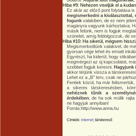
Hiba #9: Nehezen viseljük el a kudar
Ez akár az előző pont folytatása is 
megismerkedni a kiválasztottal, 
fogunk
valakiben, de ez nem jelen
magányra vagyunk kárhoztatva. Ha
másik felünk, nem is fogjuk megtal
szünetet, amíg feldolgozzuk, de s
Hiba #10: Ha sikerül, mégsem hisszü
Megismerkedtünk valakivel, de mé
gyorsan vége lehet és emiatt inká
Egyrészt, ha kiderül, hogy stikába
megmérgezi az új kapcsolatot, más
szebbet fogjuk keresni.
Hagyjunk 
akkor térjünk vissza a társkeresé
Lehet ez a „B” terv, csak ne párhu
Fentiek közül, ha már felismertük
a sikeres társkeresésben, kön
nehéznek tűnik a személyisé
érdekében
, de ha sok múlik rajta
ne hagyjuk annyiban!
Forrás:http://www.anna.hu
Címkék:
internet
társkereső