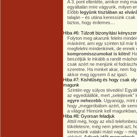
A 3. pont ellentéte, amikor még 
egyáltalán mire vágyunk, milyen e
Előbb
legyünk tisztában az elvár
talaján – és utána keressünk csak 
biztos, hogy érdemes…
Hiba #6: Túlzott bizonyítási kényszer
Folyton meg akarunk felelni minde
másként, ami egy szinten túl már b
megfelelni mindenkinek, de ennek 
kompromisszumokat is kötni!
Ha 
beszéljük le inkább a randit másho
csak azért ne menjünk el fodrászho
szeretne. Ha minket akar, nem fog
akkor meg úgysem ő az igazi.
Hiba #7: Kishitűség és hogy csak oly
magunk
Szintén egy súlyos tévedés! Egyált
az egyedülállók, mert „selejtesek
egyre nehezebb
. Ugyanúgy, mint 
hogy „megpróbálom azért, de semm
a világra! Hinnünk kell magunkban,
Hiba #8: Gyorsan feladjuk
Attól még, hogy az első telefonbes
tökéletesre, még nem jelenti azt, h
keresnünk valaki mást vagy – még 
oldalról.
Adjunk időt magunknak
,