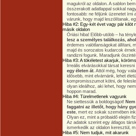
magukról az oldalon. A sablon bemu
összerakott adatlappal sokkal nag
fontosabb: ne féljünk üzenetet írni
várunk, hogy majd leszólítanak, e
Hiba #2: Egy-két évet vagy pár kilót 
másik oldalon
Óriási hiba! Előbb-utóbb – ha tén
lesz a személyes találkozás, aho
érdemes valótlanságokat állítani, 
majd és sorozatos kudarcok érnek
randizni fogunk. Maradjunk őszinté
Hiba #3: A tökéletest akarjuk, köröm
Irreális elvárásokkal társat keresni
egy életen át
. Attól még, hogy val
idősebb, mint elvárnánk, lehet éle
kompromisszumot kötni, de felesl
olyan ideálhoz, aki lehet, hogy nem 
hoppon marad.
Hiba #4: Türelmetlenek vagyunk
Ne siettessük a boldogságot!
Nem 
faggatni az illetőt, hogy hány g
este
, mert ez sokak szemében inká
Olyan ez, mint a próbaidő elején f
Az adatok szerint egy átlagos társ
ismerkedik az oldalon keresztül, mi
Hiba #5: Nem tudjuk, mit akarunk